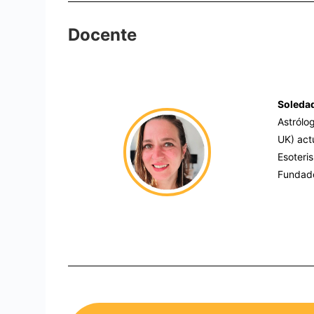
Docente
Soledad
Astrólo
UK) act
Esoteri
Fundado