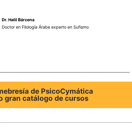
Dr. Halil Bárcena
Doctor en Filología Árabe experto en Sufismo
emebresía de PsicoCymática
o gran catálogo de cursos