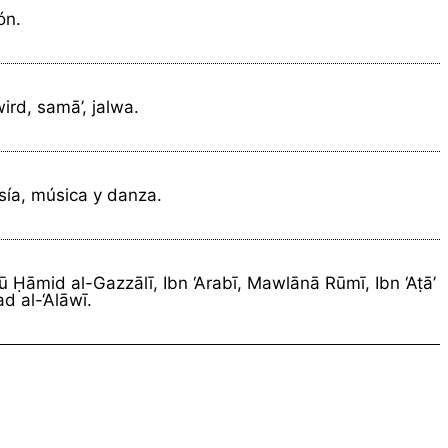
ón.
ird, samā’, jalwa.
sía, música y danza.
 Ḥāmid al-Gazzālī, Ibn ‘Arabī, Mawlānā Rūmī, Ibn ‘Aṭā’
d al-‘Alāwī.