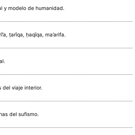
al y modelo de humanidad.
’a, ṭarīqa, ḥaqīqa, ma’arifa.
al.
el viaje interior.
unas del sufismo.