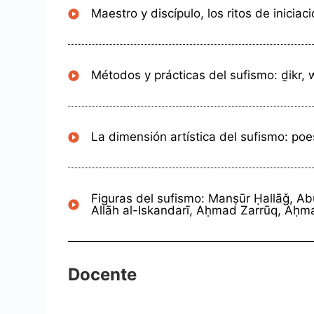
Maestro y discípulo, los ritos de iniciaci
Métodos y prácticas del sufismo: ḏikr, w
La dimensión artística del sufismo: poe
Figuras del sufismo: Manṣūr Ḥallāǧ, Abū
Allāh al-Iskandarī, Aḥmad Zarrūq, Aḥma
Docente