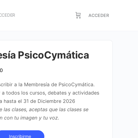
CCEDER
ACCEDER
sía PsicoCymática
El
00
precio
scribir a la Membresía de PsicoCymática.
l
actual
 a todos los cursos, debates y actividades
es:
a hasta el 31 de Diciembre 2026
0.
€197.00.
de las clases, aceptas que las clases se
en con tu imagen y tu voz.
Inscribirme