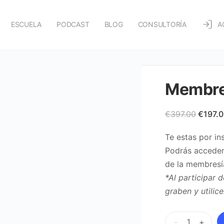
ESCUELA
PODCAST
BLOG
CONSULTORÍA
A
Membre
El
€
397.00
€
197.
precio
Te estas por in
origina
Podrás acceder
era:
de la membresí
€397.0
*Al participar 
graben y utilic
Membresía
-
+