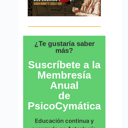
¿Te gustaría saber
más?
Suscríbete a la
Membresía
Anual
de
PsicoCymática
Educación continua y