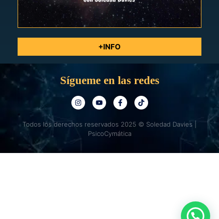
+INFO
Sígueme en las redes
Todos los derechos reservados 2025 © Soledad Davies |
PsicoCymática