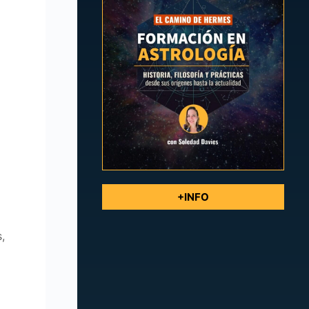
+INFO
,